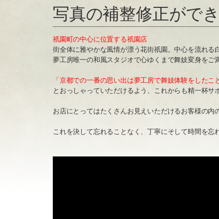
写真の補整修正がで
祇園町の中心に位置する祇園店
街全体に雅やかな風情が漂う花街祇園。中心を流れる
夢工房唯一の和風スタジオで心ゆくまで舞妓変身をご
「京都での一番の思い出は夢工房で舞妓体験をしたこ
とおっしゃっていただけるよう、これからも精一杯サ
お店にとってはたくさんお見えいただけるお客様の内
これを決して忘れることなく、丁寧にそして時間を忘