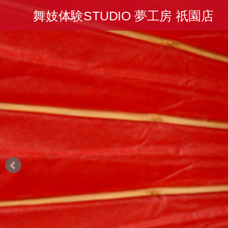
舞妓体験STUDIO 夢工房 祇園店
トップペー