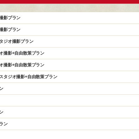
撮影プラン
撮影プラン
タジオ撮影プラン
オ撮影+自由散策プラン
オ撮影+自由散策プラン
スタジオ撮影+自由散策プラン
ン
ン
ラン