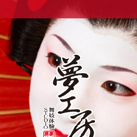
ジ
舞妓体験STUDIO 夢工房 祇園店
について
基本情報
ア