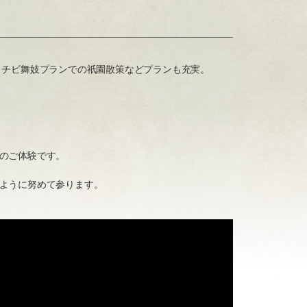
 チビ舞妓プランでの祇園散策などプランも充実。
のご体験です。
ように努めて参ります。