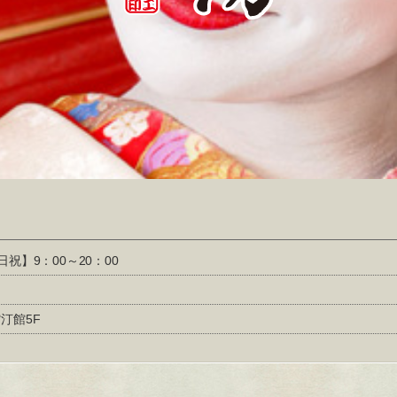
祝】9：00～20：00
汀館5F