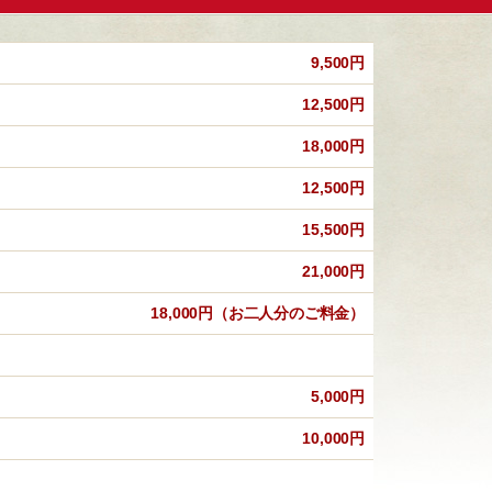
9,500円
12,500円
18,000円
12,500円
15,500円
21,000円
18,000円（お二人分のご料金）
5,000円
10,000円