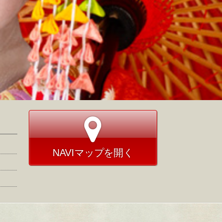
NAVIマップを開く