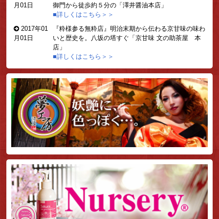
月01日
御門から徒歩約５分の「澤井醤油本店」
■詳しくはこちら＞＞
2017年01
『粋様参る無粋店』
明治末期から伝わる京甘味の味わ
月01日
いと歴史を。八坂の塔すぐ「
京甘味 文の助茶屋 本
店
」
■詳しくはこちら＞＞