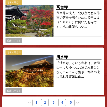
清水・高台寺
高台寺
豊臣秀吉夫人・北政所ねねが秀
吉の菩提を弔うために慶弔１１
（１６０６）に開いたお寺で
す。桃山建築らしい...
観光スポット
清水・高台寺
清水寺
「清水寺」という寺名は、音羽
山中より今もなお途切れること
なくこんこんと湧き、音羽の滝
に流れる霊泉に由...
観光スポット
<<
1
2
3
4
5
>>