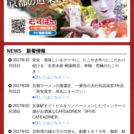
NEWS 新着情報
2017年10
安全・美味しいをテーマに、たこやき作りにこだわり
月01日
続ける「丸幸水産 蛸薬師店」本物、
究極のたこや
き！
■詳しくはこちら＞＞
2017年09
京都ラーメンの激選区、一乗寺の大行列店高安3号店
月01日
「高安是空」烏丸にオープン！
■詳しくはこちら＞＞
2017年02
五条駅すぐ！ビルをリノベーションしたヴィンテージ
月28日
感がお洒落なCAFE&DINER「5FIVE
CAFE&DINER」
■詳しくはこちら＞＞
2017年02
京料理の縁の下の力持ち。創業１８７９年、御所・蛤