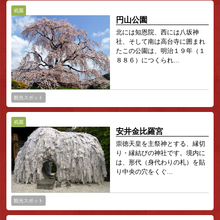
祇園
円山公園
北には知恩院、西には八坂神
社、そして南は高台寺に囲まれ
たこの公園は、明治１９年（１
８８６）につくられ...
観光スポット
祇園
安井金比羅宮
崇徳天皇を主祭神とする、縁切
り・縁結びの神社です。境内に
は、形代（身代わりの札）を貼
り中央の穴をくぐ...
観光スポット