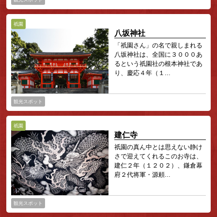
祇園
八坂神社
「祇園さん」の名で親しまれる
八坂神社は、全国に３０００あ
るという祇園社の根本神社であ
り、慶応４年（１...
観光スポット
祇園
建仁寺
祇園の真ん中とは思えない静け
さで迎えてくれるこのお寺は、
建仁２年（１２０２）、鎌倉幕
府２代将軍・源頼...
観光スポット