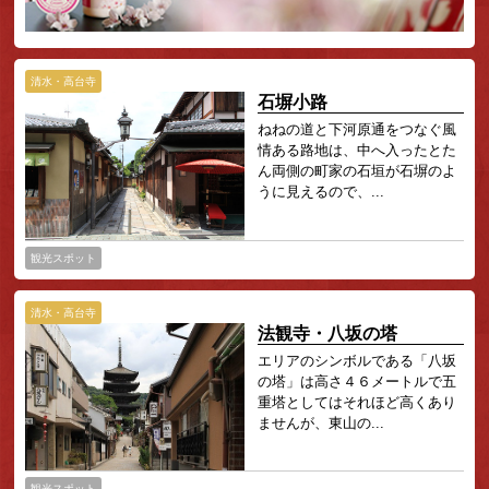
清水・高台寺
石塀小路
ねねの道と下河原通をつなぐ風
情ある路地は、中へ入ったとた
ん両側の町家の石垣が石塀のよ
うに見えるので、...
観光スポット
清水・高台寺
法観寺・八坂の塔
エリアのシンボルである「八坂
の塔」は高さ４６メートルで五
重塔としてはそれほど高くあり
ませんが、東山の...
観光スポット